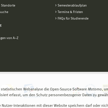
 Standorte
Semesterablaufplan
suche
Termine & Fristen
FAQs für Studierende
g
ngen von A−Z
 statistischen Webanalyse die Open-Source-Software
Matomo
, u
siert erfasst, um den Schutz personenbezogener Daten zu gewähr
 Nutzer-Interaktionen mit dieser Website speichern darf oder nich