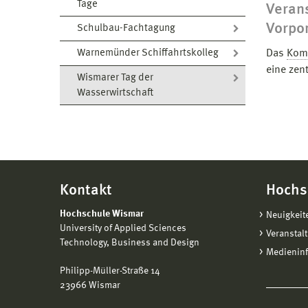
Tage
Veran
Vorp
Schulbau-Fachtagung
Warnemünder Schiffahrtskolleg
Das
Kom
eine zen
Wismarer Tag der
Wasserwirtschaft
Kontakt
Hochs
Hochschule Wismar
Neuigkeit
University of Applied Sciences
Veranstal
Technology, Business and Design
Medienin
Philipp-Müller-Straße 14
23966 Wismar