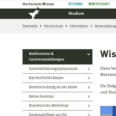
Hochschule Wismar
TECHNIK
WIRTSCHAFT
Studium
Startseite
Hochschule
Information
Veranstaltun
Wis
Konferenzen &
Fachveranstaltungen
Diese Ve
Automatisierungssymposium
Wasserwi
Barrierefreies Bauen
Die Ziel
Brandschutztag an der Küste
und Stu
Beton-Seminar
Brandschutz-Workshop
Denkmalpflege vor Ort