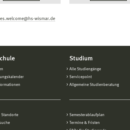
ees.welcome@hs-wismar.de
chule
Studium
en
Alle Studiengänge
tungskalender
Servicepoint
formationen
Allgemeine Studienberatung
 Standorte
Semesterablaufplan
suche
Termine & Fristen