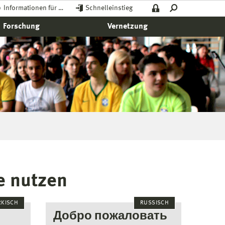
Informationen für …
Schnelleinstieg
Forschung
Vernetzung
e nutzen
RKISCH
RUSSISCH
Добро пожаловать