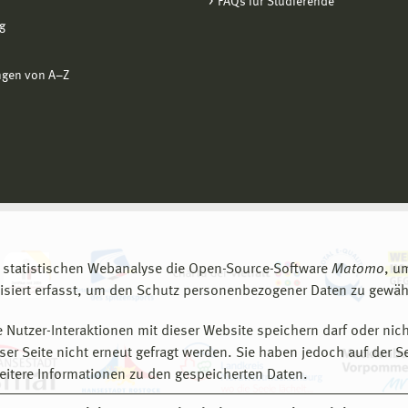
FAQs für Studierende
g
ngen von A−Z
 statistischen Webanalyse die Open-Source-Software
Matomo
, u
siert erfasst, um den Schutz personenbezogener Daten zu gewähr
 Nutzer-Interaktionen mit dieser Website speichern darf oder nich
er Seite nicht erneut gefragt werden. Sie haben jedoch auf der S
eitere Informationen zu den gespeicherten Daten.