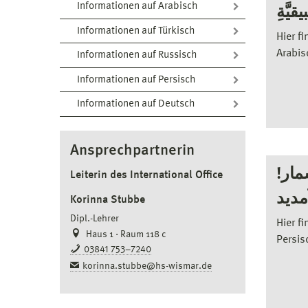
Informationen auf Arabisch
يَّةِ
Informationen auf Türkisch
Hier f
Arabis
Informationen auf Russisch
Informationen auf Persisch
Informationen auf Deutsch
Ansprechpartnerin
!به دانشگاه ویسمار
Leiterin des International Office
دید
Korinna Stubbe
Dipl.-Lehrer
Hier f
Haus 1 · Raum 118 c
Persis
03841 753–7240
korinna.stubbe@hs-wismar.de