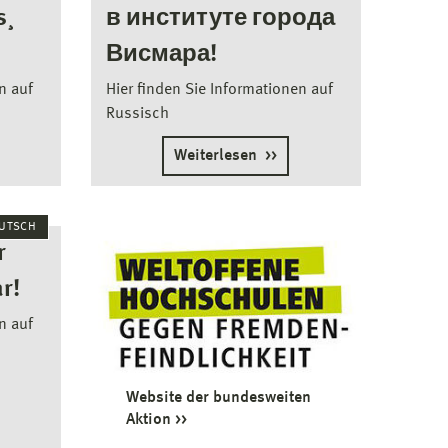
ş
в институте города
Висмара!
n auf
Hier finden Sie Informationen auf
Russisch
Weiterlesen
UTSCH
r
r!
n auf
Website der bundesweiten
Aktion