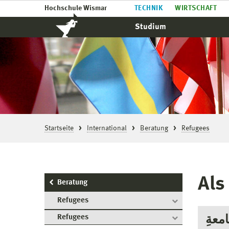
Hochschule Wismar
TECHNIK
WIRTSCHAFT
Studium
Startseite
International
Beratung
Refugees
Als
Beratung
Refugees
Refugees
امعةِ