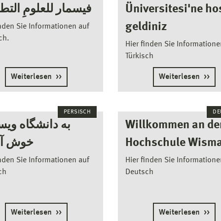
فيسمار للعلومِ التطبيق
Üniversitesi'ne ho
geldiniz
inden Sie Informationen auf
ch.
Hier finden Sie Informatione
Türkisch
Weiterlesen
Weiterlesen
PERSISCH
DE
Willkommen an de
خوش آم
Hochschule Wisma
inden Sie Informationen auf
Hier finden Sie Informatione
ch
Deutsch
Weiterlesen
Weiterlesen