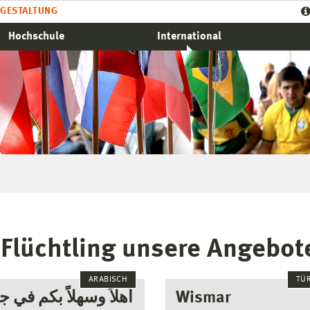
GESTALTUNG
Hochschule
International
 Flüchtling unsere Angebot
ARABISCH
TÜ
أهلاً وسهلاً بكم في ج
Wismar