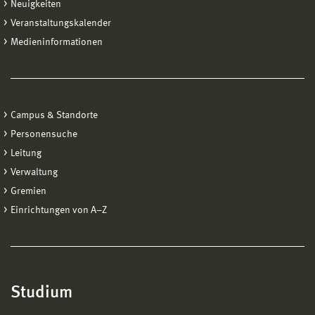
Unternehmen ab. Im Wintersemester 2023/2024
Neuigkeiten
Rohde.
haben allein fünf studentische Projektteams über
Veranstaltungskalender
70 Einzelberatungen durchgeführt. Dabei wurden
Medieninformationen
mehr als 500 Seiten an Konzeptpapieren erarbeitet.
So manches Unternehmen könnte hier schon die
nächste Fachkraft für sich entdecken entdecken
und so mancher Studierender in seinem jetzigen
Campus & Standorte
Praxispartner seinen zukünftigen Arbeitgeber.
Personensuche
> Weiterlesen
Leitung
Verwaltung
Gremien
Einrichtungen von A−Z
Studium