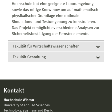
Hochschule bot eine geeignete Laborumgebung
sowie das nötige Know-how um auf mathematisch-
physikalischer Grundlage eine optimale
Simulations- und Testumgebung zu konstruieren.
Das Projekt ermöglichte verschiedene Analysen zur
Sicherheitsbestätigung der Fernsterelemente.
Fakultät für Wirtschaftswissenschaften
Fakultät Gestaltung
Studentisches Projekt mit der
Bäderstudio Kloth GmbH
LIGHT & SPA – Bad der Zukunft Fakultät
Kontakt
Gestaltung
Hochschule Wismar
Im Rahmen des Praxisprojektes entwickelten
University of Applied Sciences
Studierende aus den Studiengängen Architectural
Technology, Business and Design