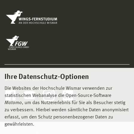
Ihre Datenschutz-Optionen
Social Media
Die Websites der Hochschule Wismar verwenden zur
statistischen Webanalyse die Open-Source-Software
Matomo
, um das Nutzererlebnis für Sie als Besucher stetig
zu verbessern. Hierbei werden sämtliche Daten anonymisiert
erfasst, um den Schutz personenbezogener Daten zu
gewährleisten.