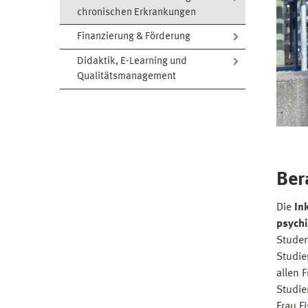
chronischen Erkrankungen
Finanzierung & Förderung
Didaktik, E-Learning und
Qualitätsmanagement
Ber
Die
In
psych
Studen
Studie
allen 
Studie
Frau F