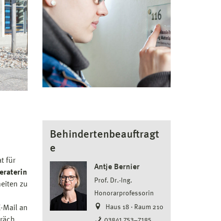
Behindertenbeauftragt
e
t für
Antje Bernier
eraterin
Prof. Dr.-Ing.
eiten zu
Honorarprofessorin
Haus 18 · Raum 210
E-Mail an
präch
03841 753–7185