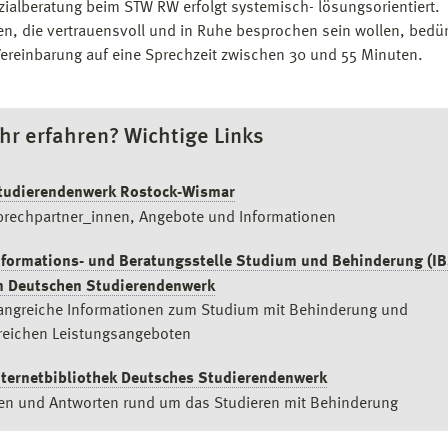
zialberatung beim STW RW erfolgt systemisch- lösungsorientiert.
Lebensjahr
e kontaktieren Sie Frau Fischer
per E-Mail
connie.fischer@hs-
en, die vertrauensvoll und in Ruhe besprochen sein wollen, bedü
mar.de.
bei Vorliegen eines ärztlichen Attestes die Überschreitung der dur
Vereinbarung auf eine Sprechzeit zwischen 30 und 55 Minuten.
BAföG anerkannten Förderhöchstdauer (als nicht
rückzahlungspflichtiger Zuschuss)
liederungshilfe für behinderte Menschen
Sozialberatung durch die Sozialen Dienste des STW RW
r erfahren? Wichtige Links
en für "ausbildungsgeprägte Mehrbedarfe" können im Rahmen d
allgemeine BAföG Beratung des STW RW
liederungshilfe für behinderte Menschen ab 1. Januar 2020 nach
tudierendenwerk Rostock-Wismar
ialgesetzbuch 9. Buch (SGB IX) übernommen werden (bis zum
rechpartner_innen, Angebote und Informationen
2.2019 galten die Bestimmungen zur Eingliederungshilfe nach d
nformations- und Beratungsstelle Studium und Behinderung (IB
XII). Die geänderten Regelungen zum Schonvermögen sind berei
m Deutschen Studierendenwerk
anuar 2017 in Kraft getreten.
ngreiche Informationen zum Studium mit Behinderung und
ingliederungshilfe für behinderte Menschen
reichen Leistungsangeboten
änzende Leistungen zum Lebensunterhalt
nternetbibliothek Deutsches Studierendenwerk
en für "nicht-ausbildungsgeprägte Mehrbedarfe" können unter
en und Antworten rund um das Studieren mit Behinderung
timmten Voraussetzungen im Rahmen der Grundsicherung für