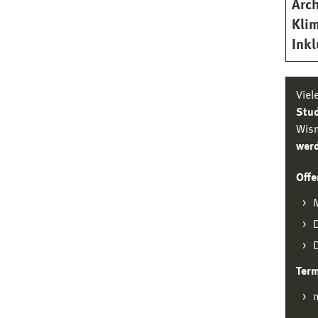
Arch
Kli
Ink
Viel
Stu
Wism
wer
Off
M
D
D
Ter