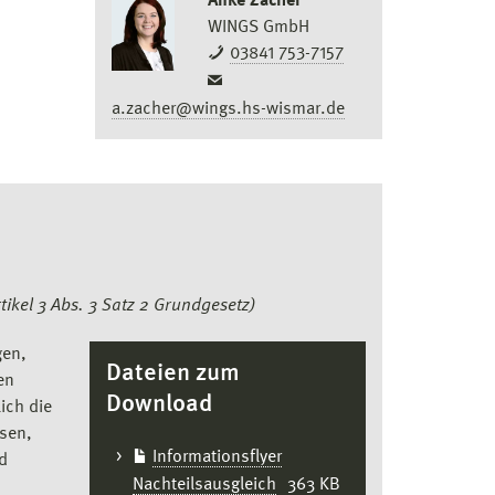
Anke Zacher
WINGS GmbH
03841 753-7157
a.zacher@wings.hs-wismar.de
tikel 3 Abs. 3 Satz 2 Grundgesetz)
gen,
Dateien zum
en
Download
ich die
sen,
Informationsflyer
d
Nachteilsausgleich
363 KB