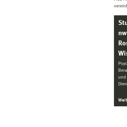
verein
St
nw
Ro
Wi
Psyc
Bera
und 
Dien
Wei