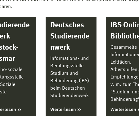
baren.
udierende
Deutsches
IBS Onli
erk
Studierende
Biblioth
stock-
nwerk
Gesammelte
Informatione
smar
Informations- und
Leitfäden,
Beratungsstelle
ho-soziale
Arbeitshilfen,
Studium und
tungsstelle
Empfehlunge
Behinderung (IBS)
Soziale
v. m. zum T
beim Deutschen
ste
"Studium un
Studierendenwerk
Behinderung
terlesen
Weiterlesen
Weiterlesen