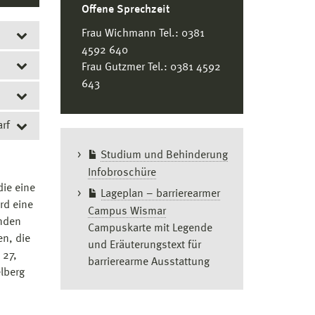
Offene Sprechzeit
Frau Wichmann Tel.: 0381
4592 640
Frau Gutzmer Tel.: 0381 4592
643
e
erlich
ialen
rf
zu
Studium und Behinderung
sten
Infobroschüre
ägte
ie eine
bei
Lageplan – barrierearmer
rd eine
en vom
Campus Wismar
enden
ollen.
Campuskarte mit Legende
en, die
n der
und Eräuterungstext für
 27,
el
barrierearme Ausstattung
bei
lberg
ibt es