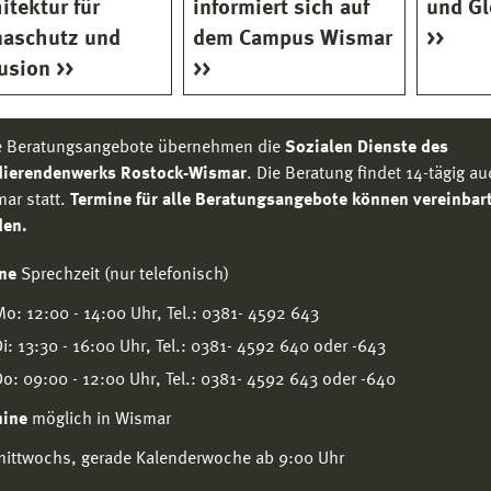
itektur für
informiert sich auf
und Gl
maschutz und
dem Campus Wismar
lusion
e Beratungsangebote übernehmen die
Sozialen Dienste des
dierendenwerks Rostock-Wismar
. Die Beratung findet 14-tägig au
ar statt.
Termine für alle Beratungsangebote können vereinbar
den.
ene
Sprechzeit (nur telefonisch)
o: 12:00 - 14:00 Uhr, Tel.: 0381- 4592 643
i: 13:30 - 16:00 Uhr, Tel.: 0381- 4592 640 oder -643
o: 09:00 - 12:00 Uhr, Tel.: 0381- 4592 643 oder -640
mine
möglich in Wismar
mittwochs, gerade Kalenderwoche ab 9:00 Uhr