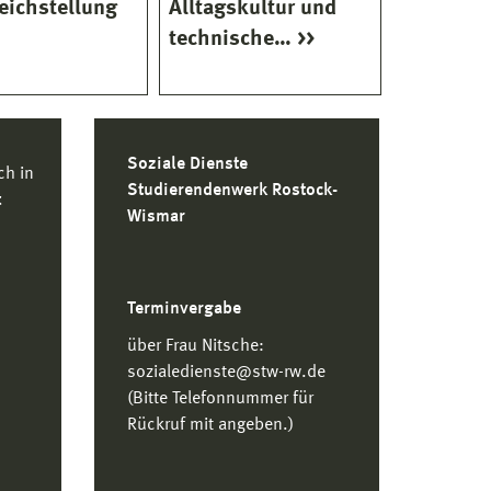
eichstellung
Alltagskultur und
Wismare
technische…
Soziale Dienste
ch in
Studierendenwerk Rostock-
t
Wismar
Terminvergabe
über Frau Nitsche:
sozialedienste@stw-rw.de
(Bitte Telefonnummer für
Rückruf mit angeben.)