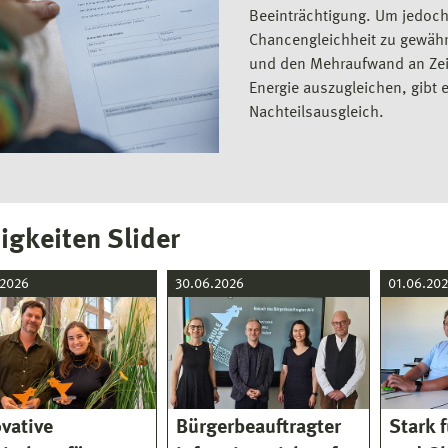
Beeinträchtigung. Um jedoch
Chancengleichheit zu gewähr
und den Mehraufwand an Zei
Energie auszugleichen, gibt 
Nachteilsausgleich.
igkeiten Slider
.2026
30.06.2026
01.06.20
vative
Bürgerbeauftragter
Stark 