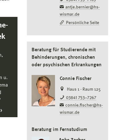
antje.bernier@hs-
wismar.de
Persönliche Seite
ne-
ek
Beratung für Studierende mit
n,
Behinderungen, chronischen
oder psychischen Erkrankungen
n u.
Connie Fischer
hema
Haus 1 · Raum 125
d
03841 753–7267
"
connie.fischer@hs-
wismar.de
Beratung im Fernstudium