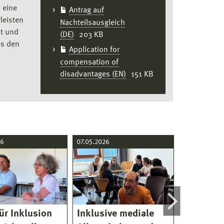
 eine
Antrag auf
leisten
Nachteilsausgleich
t und
(DE)
203 KB
es den
Application for
compensation of
disadvantages (EN)
151 KB
26
07.05.2026
02.09.2025
für Inklusion
Inklusive mediale
MUT-TOU