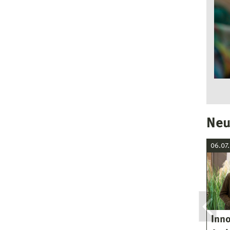
Neu
06.07
Inno