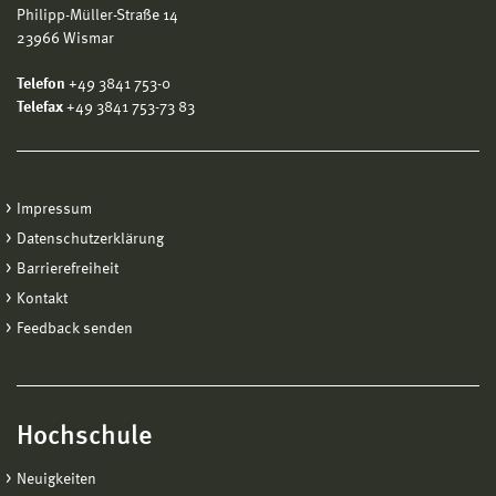
der Hochschule Wismar;
Philipp-Müller-Straße 14
Sammlung und Bewahrung von Dokumenten und
23966 Wismar
Traditionen der Ingenieurausbildung in Wismar;
Telefon
+49 3841 753-0
Unterstützung hochschulnaher Sportaktivitäten;
Telefax
+49 3841 753-73 83
Unterstützung Kunst und Kultur im Allgemeinen.
Impressum
Datenschutzerklärung
Barrierefreiheit
Kontakt
Feedback senden
Hochschule
Neuigkeiten