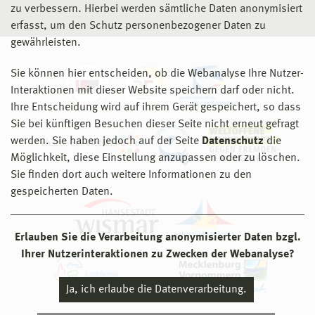
globalen Transport von Wasserstoff"
zu verbessern. Hierbei werden sämtliche Daten anonymisiert
Betreuer: Prof. Dr.-Ing. Mathias Wilichowski
und Dr.
erfasst, um den Schutz personenbezogener Daten zu
Peter Sponholz (Praxis)
gewährleisten.
Sie können hier entscheiden, ob die Webanalyse Ihre Nutzer-
2023 | Stufe 2
Interaktionen mit dieser Website speichern darf oder nicht.
Carolin Grodt
Ihre Entscheidung wird auf ihrem Gerät gespeichert, so dass
Absolventin des Bachelorstudienganges
Sie bei künftigen Besuchen dieser Seite nicht erneut gefragt
Verfahrenstechnik, Energie-, Umwelt- und
werden. Sie haben jedoch auf der Seite
Datenschutz
die
Biotechnologie an der Fakultät für
Möglichkeit, diese Einstellung anzupassen oder zu löschen.
Ingenieurwissenschaften
Sie finden dort auch weitere Informationen zu den
Thema der Abschlussarbeit: "IoT - Lösung zur
gespeicherten Daten.
Raumüberwachung mittels Kombisensor und
Datenauswertung mit MATLAB“
Betreuer: Prof. Dr.-Ing. Thorsten Pawletta und Prof. Dr.
Erlauben Sie die Verarbeitung anonymisierter Daten bzgl.
Olaf Hagendorf
Ihrer Nutzerinteraktionen zu Zwecken der Webanalyse?
2023 | Stufe 3
Ja, ich erlaube die Datenverarbeitung.
Liska Uhe
Absolventin des des Masterstudienganges