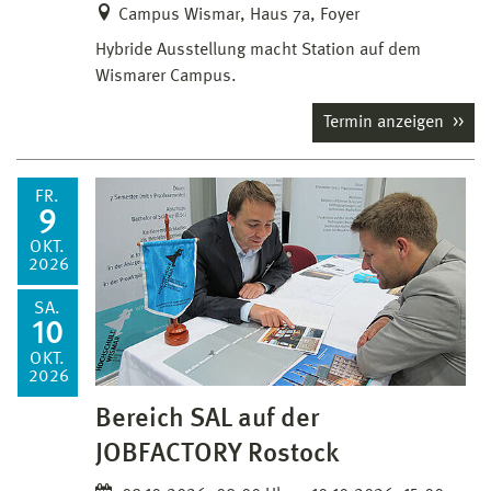
Campus Wismar, Haus 7a, Foyer
Hybride Ausstellung macht Station auf dem
Wismarer Campus.
Termin anzeigen
FR.
9
OKT.
2026
SA.
10
OKT.
2026
Bereich SAL auf der
JOBFACTORY Rostock