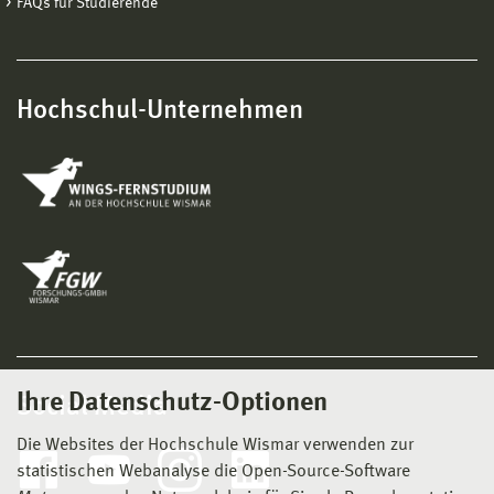
FAQs für Studierende
Hochschul-Unternehmen
Ihre Datenschutz-Optionen
Social Media
Die Websites der Hochschule Wismar verwenden zur
statistischen Webanalyse die Open-Source-Software