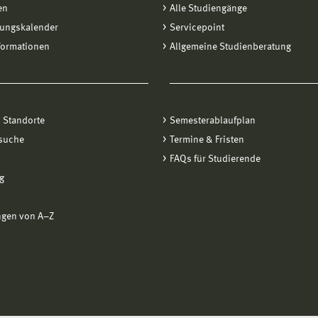
en
Alle Studiengänge
tungskalender
Servicepoint
formationen
Allgemeine Studienberatung
 Standorte
Semesterablaufplan
suche
Termine & Fristen
FAQs für Studierende
g
ngen von A−Z