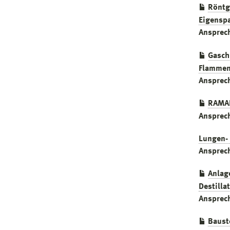
Röntg
Eigensp
Ansprec
Gasch
Flammen
Ansprec
RAMAN
Ansprec
Lungen-
Ansprec
Anlag
Destilla
Ansprec
Baust