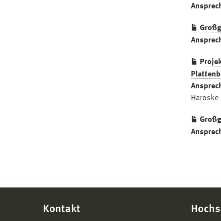
Ansprec
Großg
Ansprec
Projek
Plattenb
Ansprec
Haroske
Großg
Ansprec
Kontakt
Hochs