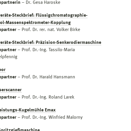
hpartnerin
– Dr. Gesa Haroske
eräte-Steckbrief: Flüssigchromatographie-
ol-Massenspektrometer-Kopplung
hpartner
– Prof. Dr. rer. nat. Volker Birke
eräte-Steckbrief: Präzision-Senkerodiermaschine
hpartner
– Prof. Dr.-Ing. Tassilo-Maria
lpfennig
bor
hpartner
– Prof. Dr. Harald Hansmann
serscanner
hpartner
– Prof. Dr.-Ing. Roland Larek
eistungs-Kugelmühle Emax
hpartner
– Prof. Dr.-Ing. Winfried Malorny
Spritzgießmaschine