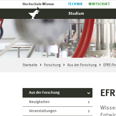
Hochschule Wismar
TECHNIK
WIRTSCHAFT
Studium
Startseite
Forschung
Aus der Forschung
EFRE-Fö
EFR
Aus der Forschung
Neuigkeiten
Wissen
Veranstaltungen
Entwic