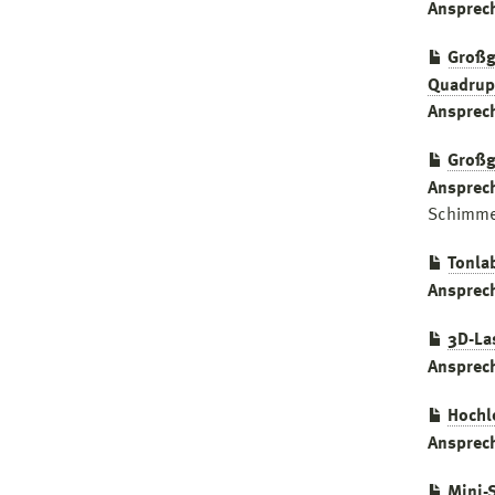
Ansprec
Großg
Quadrup
Ansprec
Großg
Ansprec
Schimme
Tonla
Ansprec
3D-La
Ansprec
Hochl
Ansprec
Mini-