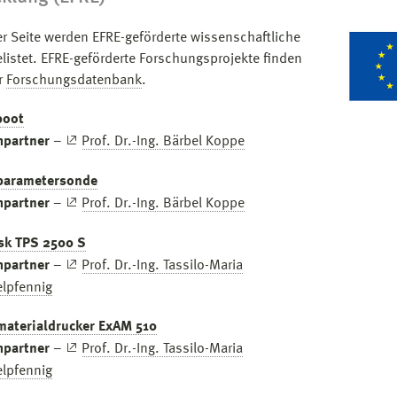
er Seite werden EFRE-geförderte wissenschaftliche
elistet. EFRE-geförderte Forschungsprojekte finden
er
Forschungsdatenbank
.
boot
hpartner
–
Prof. Dr.-Ing. Bärbel Koppe
parametersonde
hpartner
–
Prof. Dr.-Ing. Bärbel Koppe
sk TPS 2500 S
hpartner
–
Prof. Dr.-Ing. Tassilo-Maria
lpfennig
materialdrucker ExAM 510
hpartner
–
Prof. Dr.-Ing. Tassilo-Maria
lpfennig