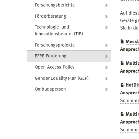
Forschungsberichte
Auf dies
Förderberatung
Geräte g
Technologie- und
Sie in d
Innovationsberater (TIB)
Mess
Forschungsprojekte
Ansprec
EFRE-Förderung
Multi
Open-Access-Policy
Ansprec
Gender Equality Plan (GEP)
HotDi
Ombudsperson
Ansprec
Schimme
Multi
Ansprec
Schimme