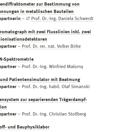
endiffraktometer zur Bestimmung von
annungen in metallischen Bauteilen
hpartnerin
–
Prof. Dr.-Ing. Daniela Schwerdt
romatograph mit zwei Flusslinien inkl. zwei
ionisationsdetektoren
hpartner
–
Prof. Dr. rer. nat. Volker Birke
-Spektrometrie
hpartner
– Prof. Dr.-Ing. Winfried Malorny
 und Patientensimulator mit Beatmung
hpartner
– Prof. Dr.-Ing. habil. Olaf Simanski
ensystem zur separierenden Trägerdampf-
tion
hpartner
– Prof. Dr.-Ing. Christian Stollberg
off- und Bauphysiklabor