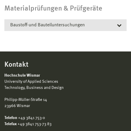
Materialprüfungen & Prüfgeräte
Baustoff-und Bauteiluntersuchungen
UV-Klimasimulation an Baustoffen: Durch Förderung
der Deutschen Forschungsgemeinschaft (DFG)
wurde im Jahr 2012 die Klima-Simulationsanlage
ATLAS-Solar Climatic Typ SC 66/70 - MHG zur Prüfung
Kontakt
der Dauhaftigkeit von organischen Bau- und
Hochschule Wismar
Werkstoffen in Betrieb genommen. Das Prüfgerät
University of Applied Sciences
besitzt eine Bestrahlungs- und Berieselungsanlage
Technology, Business and Design
für Untersuchungen bei Extremtemperaturen
zwischen -40°C bis +130°C und einer relativen
Philipp-Müller-Straße 14
Luftfeuchte von 10% bis 90%. Mit einem Spektrum
23966 Wismar
von 280 bis 3000 Nanometer und einer
Telefon
+49 3841 753-0
2
Bestrahlungsstärke zwischen 800 und 1200 W/m
Telefax
+49 3841 753-73 83
kann der Einfluss von UV-Strahlen auf