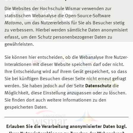
Verbesserung bestehender oder geplanter
Die Websites der Hochschule Wismar verwenden zur
Bausubstanz in Bezug auf ihren Energieverbrauch,
statistischen Webanalyse die Open-Source-Software
ihre wahrnehmungsbezogenen Qualitäten und ihren
Matomo
, um das Nutzererlebnis für Sie als Besucher stetig
Beitrag zum nachhaltigen Umgang mit den
zu verbessern. Hierbei werden sämtliche Daten anonymisiert
Gegebenheiten ist unsere Zielsetzung. Die Erfahrung
erfasst, um den Schutz personenbezogener Daten zu
zeigt, dass die sorgfältige Problemanalyse und
gewährleisten.
bisweilen detaillierte Entwicklung von
Lösungskonzepten im Vorfeld für das Gelingen eines
Sie können hier entscheiden, ob die Webanalyse Ihre Nutzer-
Vorhabens entscheidend ist. Einzelaspekte, wie z.B.
Interaktionen mit dieser Website speichern darf oder nicht.
die energetische Verbesserung, die Verwendung
Ihre Entscheidung wird auf ihrem Gerät gespeichert, so dass
recyclingfähiger Materialien oder die zentrierte
Sie bei künftigen Besuchen dieser Seite nicht erneut gefragt
Lichtplanung für einen Objektbereich, sind in den
werden. Sie haben jedoch auf der Seite
Datenschutz
die
Planungsaufgaben sehr bedeutend. Diese werden
Möglichkeit, diese Einstellung anzupassen oder zu löschen.
jedoch gesamtheitlich und umfassend beleuchtet,
Sie finden dort auch weitere Informationen zu den
um stets die Tragweite einer Maßnahme auf allen
gespeicherten Daten.
Gebieten ermessen zu können. Das Aufzeigen der
erzielbaren Gewinne gehört ebenso wie das
Erlauben Sie die Verarbeitung anonymisierter Daten bzgl.
Benennen der damit verbundenen Nachteile zu den