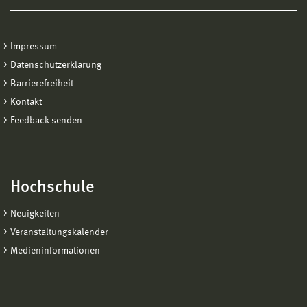
Materialeigenschaften bestimmt werden.
Dreifach-Klima-Anlage „Küstenklima“: Die Anlage
dient primär der thermischen und hygrischen
Impressum
Untersuchung in geraffter Form von geschosshohen
Datenschutzerklärung
Außenwänden der Größe 3m x 2m unter saisonal
Barrierefreiheit
oder täglich veränderlichem Klima, insbesondere
Kontakt
unter den Bedingungen an der Küste.
Feedback senden
Thermoanalytische Untersuchungen von Baustoffen:
Die Thermografiekamera ist zur Ortung thermischer
Leckagen besonders im Bereich der
zerstörungsfreien Untersuchung/Forschung gut
Hochschule
geeignet. Dank einer hohen Auflösung und
thermischen Empfindlichkeit sind qualitativ
Neuigkeiten
hochwertige Thermografiemessungen und Grafiken
Veranstaltungskalender
zur Darstellung der Ergebnisse möglich.
Medieninformationen
Untersuchungen der Mikrostruktur und des
Feuchtehaushaltes von Baustoffen (Dynamisches
Wasserdampfabsorptions-Messsystem DVS 1,