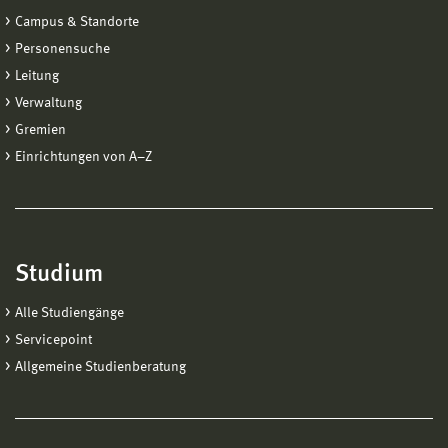
Quecksilber-Porosimeter, Sorptomatic Dilatometer)
Campus & Standorte
z.B. Wasserdampfsorption mittels DVS-Verfahren -
Personensuche
Das Dynamic-Vapour-Sorption-Gerät (DVS) wird zur
Leitung
Messung von Sorptions- und Desorptions-
Verwaltung
Isothermen eines Gesamtsystems (z.B.
Gremien
Holzwerkstofffassade) verwendet. Die Vorteile des
DVS-Gerätes sind ein Dynamisches Gas Fluss
Einrichtungen von A−Z
System (200ml/min), das Erreichen eines schnellen
Gleichgewichts durch optimierten Massentransport,
eine hochempfindliche Ultra-Microwaage (0,1mg),
eine isotherme Generierung der Feuchte (keine
Studium
Kondensation), eine unabhängige Bestimmung der
Feuchte an der Probe (+/-1% RH), eine gute
Alle Studiengänge
Softwareverarbeitung (graphische Darstellung) und
Servicepoint
erlaubt den Einsatz kleinster Probenmengen
Allgemeine Studienberatung
(~10mg).
Baustatische Baustoff- und Bauteiluntersuchung,
Festigkeits- und Formänderungsprüfungen: Mit den