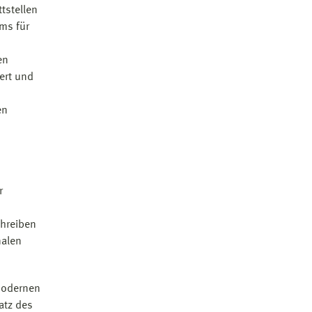
tstellen
ms für
en
ert und
en
r
chreiben
nalen
modernen
atz des