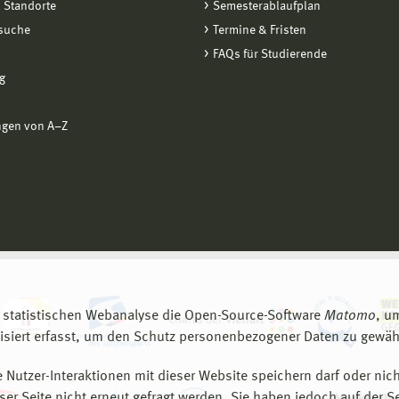
 Standorte
Semesterablaufplan
suche
Termine & Fristen
FAQs für Studierende
g
ngen von A−Z
 statistischen Webanalyse die Open-Source-Software
Matomo
, u
siert erfasst, um den Schutz personenbezogener Daten zu gewähr
 Nutzer-Interaktionen mit dieser Website speichern darf oder nich
er Seite nicht erneut gefragt werden. Sie haben jedoch auf der S