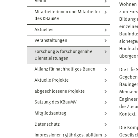
Beirat
Wohnen i
zum Fors
Mitarbeiterinnen und Mitarbeiter
des KBauMV
Bildung 
einzelne
Aktuelles
Bauindus
Veranstaltungen
sicherge
Hochschu
Forschung & forschungsnahe
übergeor
Dienstleistungen
Allianz für nachhaltiges Bauen
Die Life
Gegebenh
Aktuelle Projekte
Bauingen
abgeschlossene Projekte
Menschen
Engineer
Satzung des KBauMV
die Zusa
Mitgliedsantrag
Kontext.
Datenschutz
Die Komp
Gesellsc
Impressionen 15jähriges Jubiläum