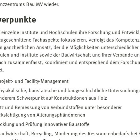
nzzentrums Bau MV wieder.
erpunkte
einzelne Institute und Hochschulen ihre Forschung und Entwickl
 zugeschnittene Fachaspekte fokussieren, verfolgt das Kompeten
n ganzheitlichen Ansatz, der die Möglichkeiten unterschiedlicher
len und Institute sowie der Bauwirtschaft und ihrer Verbände un
ch zusammenfasst, koordiniert und entsprechend dem Forschu
t.
ojekt- und Facility-Management
ysikalische, baustatische und baugeschichtliche Untersuchung
nderem Schwerpunkt auf Konstruktionen aus Holz
atz und Bemessung von Verbundstoffen unter besonderer
cksichtigung von Alterungsphänomenen
cklung und Prüfung innovativer Baustoffe
laufwirtschaft, Recycling, Minderung des Ressourcenbedarfs bei 