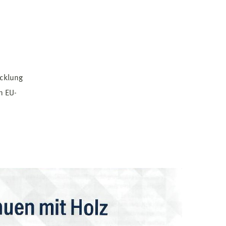
icklung
n EU-