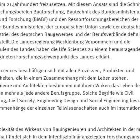
m 21.Jahrhundert freizusetzen. Mit diesem Ansatz sind die Schnit
chungsbereich Bauforschung, Bautechnik des Bundesministeriu
und Forschung (BMBF) und den Ressortforschungsbereichen der
n Bundesministerien, der Europäischen Union sowie der deutsch
trie, des deutschen Baugewerbes und der Berufsverbände defini
stellt.Die Landesregierung Mecklenburg-Vorpommern und die
len des Landes haben die Life Sciences zu einem herausragend
dneten Forschungsschwerpunkt des Landes erklärt.
 Sciences beschäftigen sich mit allen Prozessen, Produkten und
eiten, die in einem Zusammenhang mit dem Leben stehen.
ieure und Architekten bestimmen mit ihrem Wirken das Leben de
 mehr als jede andere Berufsgruppe. Solche Begriffe wie Civil
ing, Civil Society, Engineering Design und Social Engineering bes
mmenhänge der einzelnen Teilwissenschaften auch im internatio
lexität des Wirkens von Bauingenieuren und Architekten in der 
haft findet sich in dem interdisziplinär angelegten Forschungsans