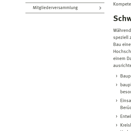
Kompete
Mitgliederversammlung
Schw
Während 
speziell
Bau eine
Hochschu
einem Da
ausrichte
Baupr
bauph
beso
Eins
Berü
Entwi
Kreis