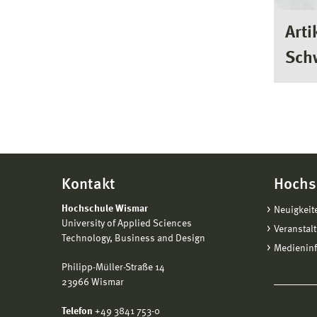
Arti
Sch
Kontakt
Hochs
Hochschule Wismar
Neuigkeit
University of Applied Sciences
Veranstal
Technology, Business and Design
Medienin
Philipp-Müller-Straße 14
23966 Wismar
Telefon
+49 3841 753-0