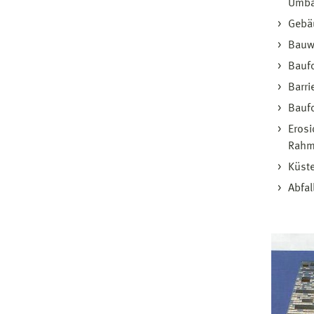
Umba
Gebäu
Bauw
Bauf
Barri
Baufo
Erosi
Rahme
Küst
Abfal