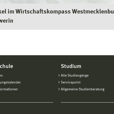
kel im Wirtschaftskompass Westmecklenbur
werin
chule
Studium
en
Alle Studiengänge
tungskalender
Servicepoint
formationen
Allgemeine Studienberatung