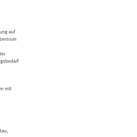
ung auf
zzentrum
ter
ngsbedarf
en mit
Bau,