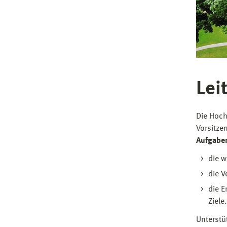
Lei
Die Hoch
Vorsitze
Aufgab
die w
die V
die E
Ziele.
Unterstü