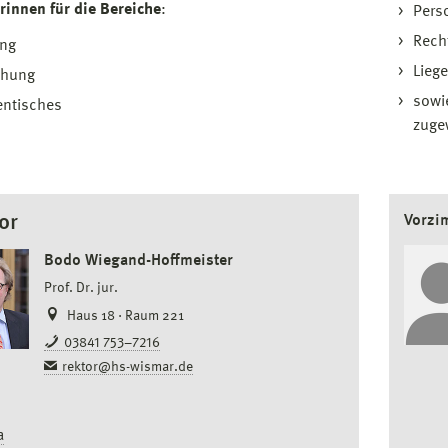
rinnen für die Bereiche
:
Pers
Rech
ung
Lieg
chung
sowi
entisches
zuge
or
Vorzi
Bodo Wiegand-Hoffmeister
Prof. Dr. jur.
Haus 18 · Raum 221
03841 753–7216
rektor@hs-wismar.de
a