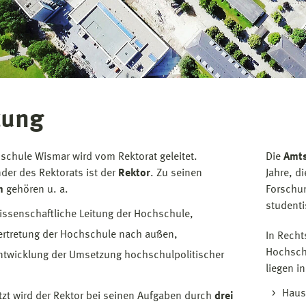
tung
schule Wismar wird vom Rektorat geleitet.
Die
Amt
nder des Rektorats ist der
Rektor
. Zu seinen
Jahre, d
en
gehören u. a.
Forschun
studenti
issenschaftliche Leitung der Hochschule,
ertretung der Hochschule nach außen,
In Recht
Hochsch
ntwicklung der Umsetzung hochschulpolitischer
liegen i
Haus
tzt wird der Rektor bei seinen Aufgaben durch
drei