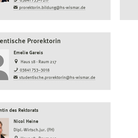
03841 753–7217
prorektorin.bildung@hs-wismar.de
entische Prorektorin
Emelie Gareis
Haus 18 · Raum 217
03841 753–3018
studentische.prorektorin@hs-wismar.de
ntin des Rektorats
Nicol Heine
Dipl.-Wirtsch.jur. (FH)