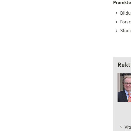
Prorekto
Bild
Fors
Stud
Rekt
Vit