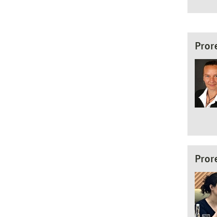
Pror
Pror