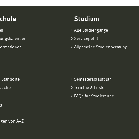
chule
Studium
en
Alle Studiengänge
tungskalender
Servicepoint
formationen
Allgemeine Studienberatung
 Standorte
Semesterablaufplan
suche
Termine & Fristen
FAQs für Studierende
g
ngen von A−Z