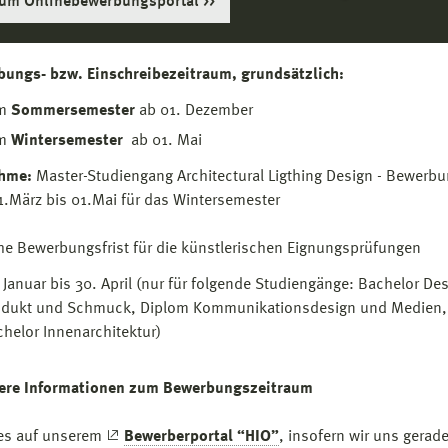
um Onlinebewerbungsportal
ungs- bzw. Einschreibezeitraum, grundsätzlich:
m
Sommersemester
ab 01. Dezember
m
Wintersemester
ab 01. Mai
hme:
Master-Studiengang Architectural Ligthing Design - Bewerbu
.März bis 01.Mai für das Wintersemester
che Bewerbungsfrist für die künstlerischen Eignungsprüfungen
 Januar bis 30. April (nur für folgende Studiengänge: Bachelor Des
odukt und Schmuck, Diplom Kommunikationsdesign und Medien,
helor Innenarchitektur)
ere Informationen zum Bewerbungszeitraum
es auf unserem
Bewerberportal “HIO”
, insofern wir uns gerade