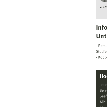
Phil
239
Inf
Unt
- Bera
Studie
- Koop
Ho
Jede
Serv
Seef
Alle