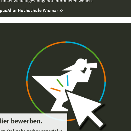
 unser vielfältiges Angebot informieren wollen.
pusAhoi Hochschule Wismar
Hier bewerben.