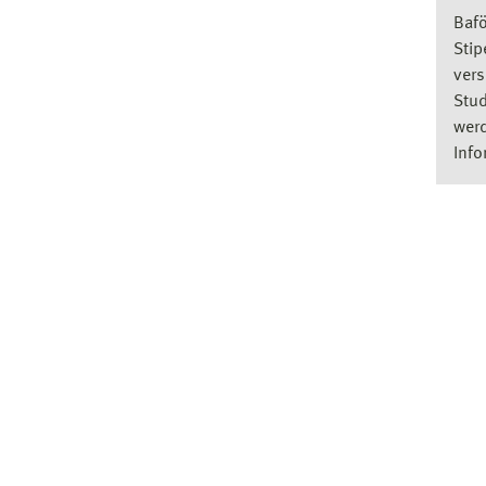
Bafö
Stip
vers
Stud
werd
Info