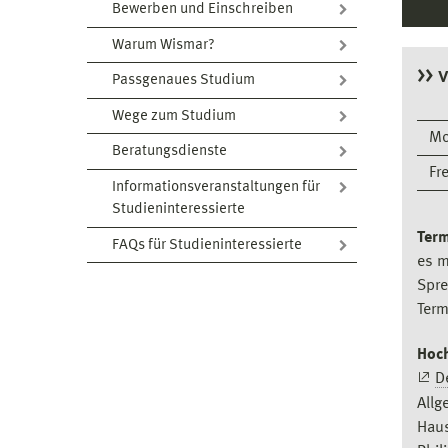
Bewerben und Einschreiben
Warum Wismar?
>> 
Passgenaues Studium
Wege zum Studium
Mo
Beratungsdienste
Fr
Informationsveranstaltungen für
Studieninteressierte
Term
FAQs für Studieninteressierte
es m
Spre
Term
Hoc
D
Allg
Haus