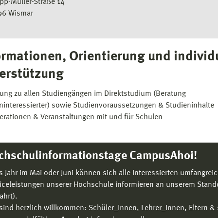
ipp-Müller-Straße 14
96 Wismar
ormationen, Orientierung und individ
erstützung
tung zu allen Studiengängen im Direktstudium (Beratung
ninteressierter) sowie Studienvoraussetzungen & Studieninhalte
erationen & Veranstaltungen mit und für Schulen
chschulinformationstage CampusAhoi!
s Jahr im Mai oder Juni können sich alle Interessierten umfangre
iceleistungen unserer Hochschule informieren an unserem Stand
ahrt).
 sind herzlich willkommen: Schüler_Innen, Lehrer_Innen, Eltern & 