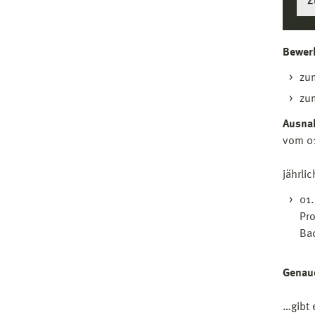
Z
Bewerb
zu
zu
Ausna
vom 01
jährli
01.
Pr
Bac
Genau
…gibt 