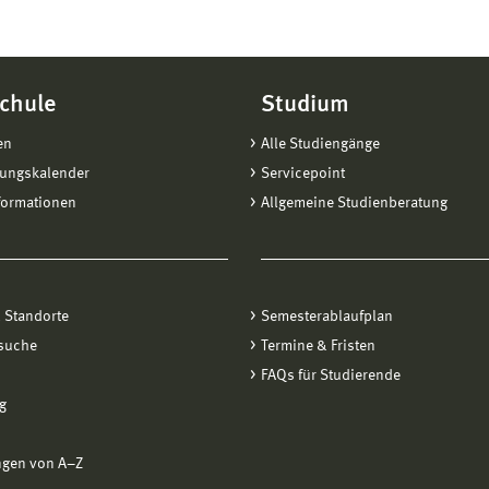
chule
Studium
en
Alle Studiengänge
tungskalender
Servicepoint
formationen
Allgemeine Studienberatung
 Standorte
Semesterablaufplan
suche
Termine & Fristen
FAQs für Studierende
g
ngen von A−Z