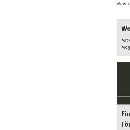
einem 
We
Mit 
Mögl
Fi
Fö