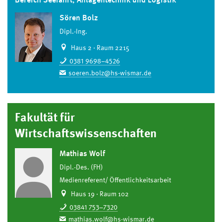
Bereich Seefahrt, Anlagentechnik und Logistik
Sören Bolz
Dipl.-Ing.
Haus 2 · Raum 2215
0381 9698–4526
soeren.bolz@hs-wismar.de
Fakultät für
Wirtschaftswissenschaften
Mathias Wolf
Dipl.-Des. (FH)
Medienreferent/ Öffentlichkeitsarbeit
Haus 19 · Raum 102
03841 753–7320
mathias.wolf@hs-wismar.de