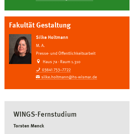
Fakultät Gestaltung
Silke Holtmann
M. A.
Presse- und Öffentlichkeitsarbeit
Haus 7a · Raum 1.310
03841 753–7722
silke.holtmann@hs-wismar.de
WINGS-Fernstudium
Torsten Menck