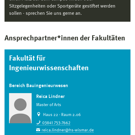
Sitzgelegenheiten oder Sportgeräte gestiftet werden
sollen - sprechen Sie uns gerne an.
Ansprechpartner*innen der Fakultäten
Fakultät für
Ingenieurwissenschaften
Bereich Bauingenieurwesen
Reica Lindner
Master of Arts
Haus 22 · Raum 2.06
03841 753-7662
reica.lindner@hs-wismar.de