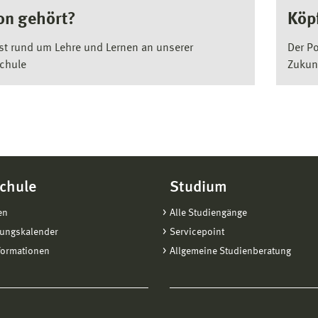
on gehört?
Köp
t rund um Lehre und Lernen an unserer
Der P
chule
Zukun
chule
Studium
en
Alle Studiengänge
tungskalender
Servicepoint
formationen
Allgemeine Studienberatung