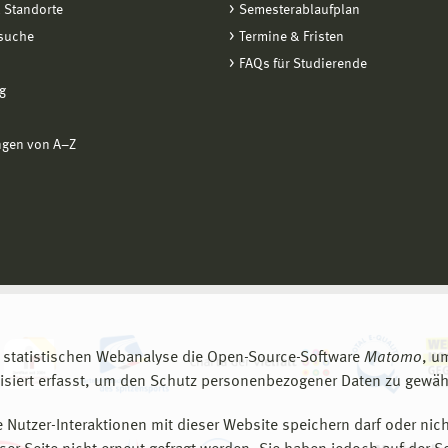
 Standorte
Semesterablaufplan
suche
Termine & Fristen
FAQs für Studierende
g
ngen von A−Z
 statistischen Webanalyse die Open-Source-Software
Matomo
, u
siert erfasst, um den Schutz personenbezogener Daten zu gewähr
 Nutzer-Interaktionen mit dieser Website speichern darf oder nich