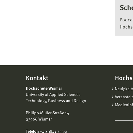
Sch
Podcas
Hochs
Kontakt
Hochs
Hochschule Wismar
Neuigkeit
University of Applied Sciences
Veranstal
Technology, Business and Design
Medienin
Philipp-Müller-Straße 14
23966 Wismar
Telefon
+49 3841 753-0