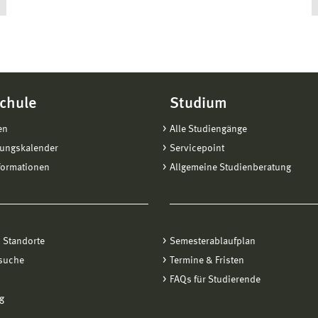
chule
Studium
en
Alle Studiengänge
tungskalender
Servicepoint
formationen
Allgemeine Studienberatung
 Standorte
Semesterablaufplan
suche
Termine & Fristen
FAQs für Studierende
g