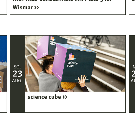
Wismar
SO.
23
AUG.
A
science cube