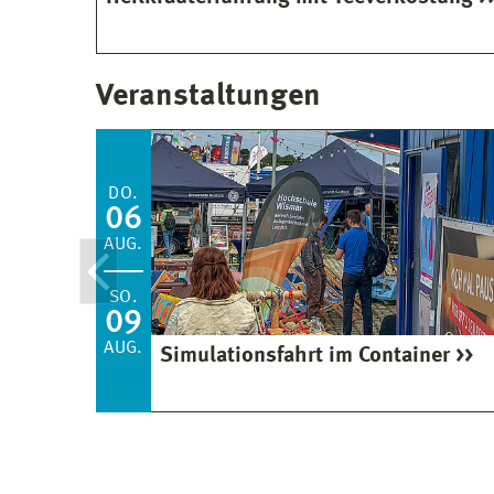
Veranstaltungen
DO.
06
AUG.
SO.
09
AUG.
Simulationsfahrt im Container