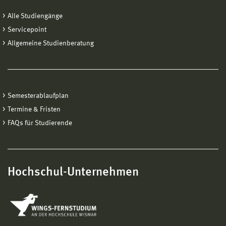
Hazırlık kursuna kabul bildirilmesi hazırlık kursu başkanı
Alle Studiengänge
Dönem ücretleri:
tarafından yapılır.
Servicepoint
Allgemeine Studienberatung
1. Dönem 63 EUR
Aşağıdaki adrese başvuru belgelerini gönderebilirsiniz:
Diger dönemler 57 EUR
Adres
:
Hochschule Wismar
Semesterablaufplan
Termine & Fristen
International Office
FAQs für Studierende
Philipp-Müller-Str. 14
23966 Wismar
Hochschul-Unternehmen
Iletisim
:
Frau Narangerel Tsendbaatar