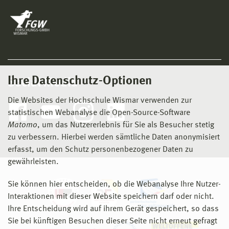
Tel.: 03841 / 753 7390
E-mail: nara@hs-wismar.de
Ihre Datenschutz-Optionen
Social Media
Die Websites der Hochschule Wismar verwenden zur
statistischen Webanalyse die Open-Source-Software
Matomo
, um das Nutzererlebnis für Sie als Besucher stetig
zu verbessern. Hierbei werden sämtliche Daten anonymisiert
erfasst, um den Schutz personenbezogener Daten zu
gewährleisten.
Sie können hier entscheiden, ob die Webanalyse Ihre Nutzer-
Interaktionen mit dieser Website speichern darf oder nicht.
Ihre Entscheidung wird auf ihrem Gerät gespeichert, so dass
Sie bei künftigen Besuchen dieser Seite nicht erneut gefragt