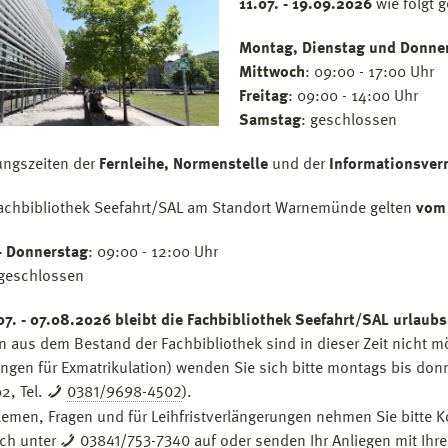
11.07. - 19.09.2026
wie folgt g
Montag, Dienstag und Donne
Mittwoch
: 09:00 - 17:00 Uhr
Freitag
: 09:00 - 14:00 Uhr
Samstag
: geschlossen
ungszeiten der
Fernleihe, Normenstelle
und der
Informationsver
Fachbibliothek Seefahrt/SAL am Standort Warnemünde gelten
vom 
- Donnerstag
: 09:00 - 12:00 Uhr
geschlossen
7. - 07.08.2026 bleibt die Fachbibliothek Seefahrt/SAL urlaub
n aus dem Bestand der Fachbibliothek sind in dieser Zeit nicht 
gen für Exmatrikulation) wenden Sie sich bitte montags bis donne
2, Tel.
0381/9698-4502
).
lemen, Fragen und für Leihfristverlängerungen nehmen Sie bitte 
sch unter
03841/753-7340
auf oder senden Ihr Anliegen mit Ihr