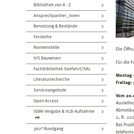
Bibliothek von A - Z
Ansprechpartner_innen
Benutzung & Bestände
Fernleihe
Normenstelle
Die Öffn
IVS Bauwesen
Für die 
Fachbibliothek Seefahrt/SAL
Montag 
Literaturrecherche
Freitag:
Serviceangebote
Vom 20.0
Open Access
Ausleihe
Abmeldun
ISBN-Vergabe & VLB-Aufnahme
2, R. 220
Bei Prob
360° Rundgang
telefoni