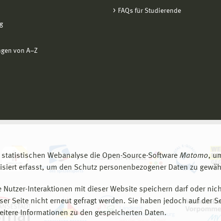
FAQs für Studierende
g
ngen von A−Z
 statistischen Webanalyse die Open-Source-Software
Matomo
, u
siert erfasst, um den Schutz personenbezogener Daten zu gewähr
 Nutzer-Interaktionen mit dieser Website speichern darf oder nich
er Seite nicht erneut gefragt werden. Sie haben jedoch auf der S
eitere Informationen zu den gespeicherten Daten.