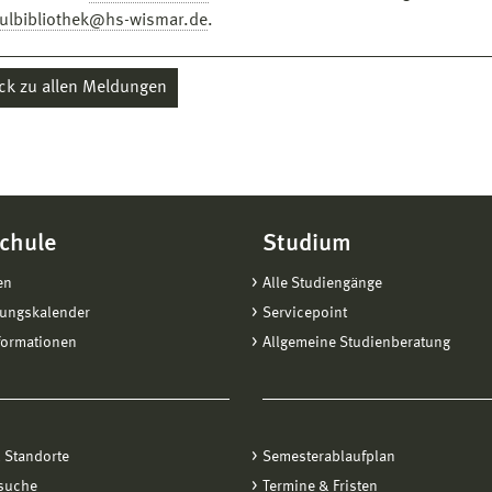
ulbibliothek@hs-wismar.de
.
ck zu allen Meldungen
chule
Studium
en
Alle Studiengänge
tungskalender
Servicepoint
formationen
Allgemeine Studienberatung
 Standorte
Semesterablaufplan
suche
Termine & Fristen