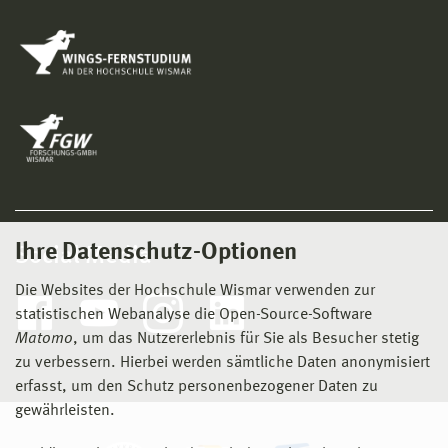
Ihre Datenschutz-Optionen
Social Media
Die Websites der Hochschule Wismar verwenden zur
statistischen Webanalyse die Open-Source-Software
Matomo
, um das Nutzererlebnis für Sie als Besucher stetig
zu verbessern. Hierbei werden sämtliche Daten anonymisiert
erfasst, um den Schutz personenbezogener Daten zu
gewährleisten.