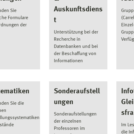
Auskunftsdiens
inden Sie
Grupp
che Formulare
(Carre
t
rdnungen der
Einzel
Unterstützung bei der
Grupp
Recherche in
Verfü
Datenbanken und bei
der Beschaffung von
Informationen
tematiken
Sonderaufstell
Info
ungen
Gle
inden Sie die
nen
sfr
Sonderaufstellungen
llungssystematiken
der einzelnen
estände
Im Les
Professoren im
die In