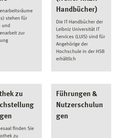
Handbücher)
enarbeitsräume
ls) stehen für
Die IT-Handbücher der
- und
Leibniz Universität IT
enarbeit zur
Services (LUIS) sind für
gung
Angehörige der
Hochschule in der HSB
erhältlich
thek zu
Führungen &
ichstellung
Nutzerschulun
agen
gen
esaal finden Sie
fothek zu