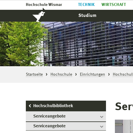
Hochschule Wismar
TECHNIK
WIRTSCHAFT
Studium
Startseite
Hochschule
Einrichtungen
Hochschulb
Ser
Hochschulbibliothek
Serviceangebote
Serviceangebote