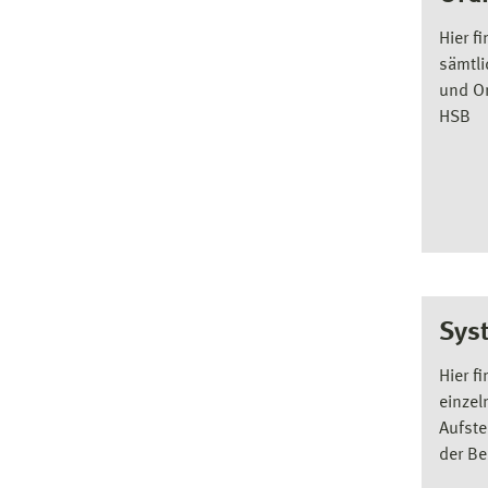
Hier f
sämtli
und O
HSB
Sys
Hier f
einzel
Aufste
der B