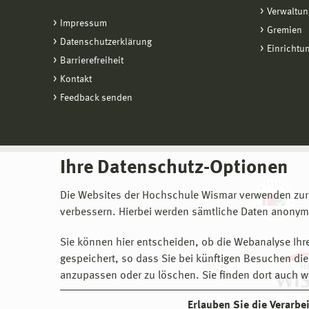
Verwaltun
Impressum
Gremien
Datenschutzerklärung
Einrichtu
Barrierefreiheit
Kontakt
Feedback senden
Ihre Datenschutz-Optionen
Die Websites der Hochschule Wismar verwenden zur
verbessern. Hierbei werden sämtliche Daten anonymi
Sie können hier entscheiden, ob die Webanalyse Ihre
gespeichert, so dass Sie bei künftigen Besuchen dies
anzupassen oder zu löschen. Sie finden dort auch w
Erlauben Sie die Verarb