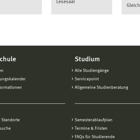
Lesesaal
Gleich
chule
Studium
en
Alle Studiengänge
tungskalender
Servicepoint
formationen
Allgemeine Studienberatung
 Standorte
Semesterablaufplan
suche
Termine & Fristen
FAQs für Studierende