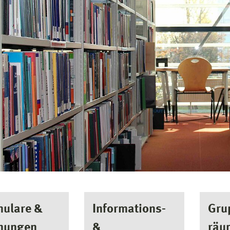
mulare &
Informations-
Gru
nungen
&
räu