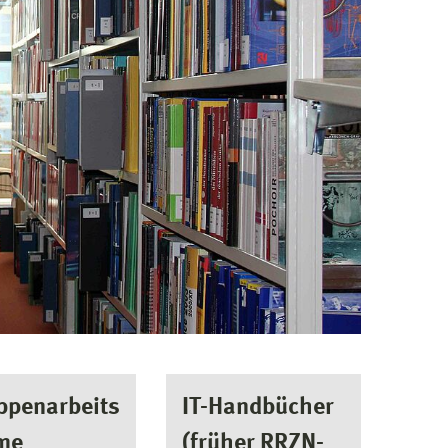
ppenarbeits
IT-Handbücher
me
(früher RRZN-