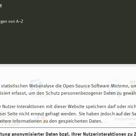
g
ngen von A−Z
 statistischen Webanalyse die Open-Source-Software
Matomo
, u
siert erfasst, um den Schutz personenbezogener Daten zu gewähr
 Nutzer-Interaktionen mit dieser Website speichern darf oder nich
er Seite nicht erneut gefragt werden. Sie haben jedoch auf der S
eitere Informationen zu den gespeicherten Daten.
eitung anonymisierter Daten bzgl. Ihrer Nutzerinteraktionen zu