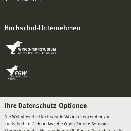
Hochschul-Unternehmen
Ihre Datenschutz-Optionen
Social Media
Die Websites der Hochschule Wismar verwenden zur
statistischen Webanalyse die Open-Source-Software