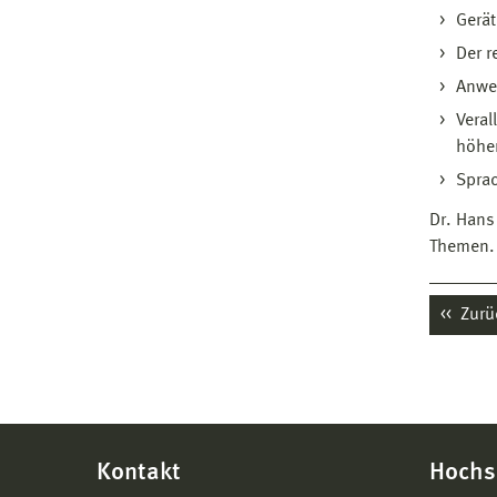
Gerät
Der r
Anwe
Veral
höhe
Sprac
Dr. Hans
Themen.
Zurü
Kontakt
Hochs