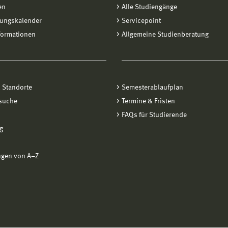
en
Alle Studiengänge
tungskalender
Servicepoint
formationen
Allgemeine Studienberatung
 Standorte
Semesterablaufplan
suche
Termine & Fristen
FAQs für Studierende
g
ngen von A−Z