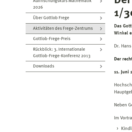
Der
Auffrischungskurs Mathematik
2026
1/3
Über Gottlob Frege
Das Gott
Aktivitäten des Frege-Zentrums
Winkel e
Gottlob-Frege-Preis
Dr. Hans
Rückblick: 3. Internationale
Gottlob-Frege-Konferenz 2013
Der rech
Downloads
11. Juni
Hochschu
Hauptge
Neben Ge
Im Vortr
Kindl