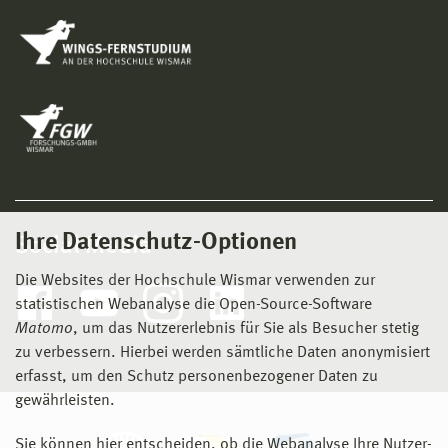
Ihre Datenschutz-Optionen
Social Media
Die Websites der Hochschule Wismar verwenden zur
statistischen Webanalyse die Open-Source-Software
Matomo
, um das Nutzererlebnis für Sie als Besucher stetig
zu verbessern. Hierbei werden sämtliche Daten anonymisiert
erfasst, um den Schutz personenbezogener Daten zu
gewährleisten.
Sie können hier entscheiden, ob die Webanalyse Ihre Nutzer-