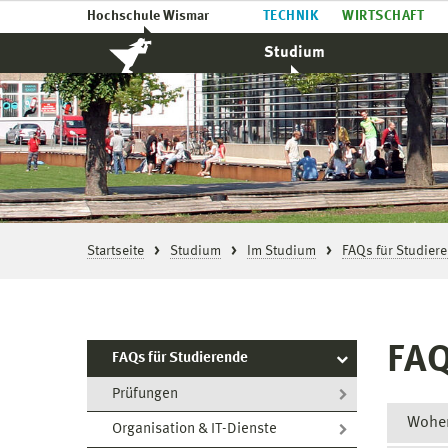
Hochschule Wismar
TECHNIK
WIRTSCHAFT
Studium
Startseite
Studium
Im Studium
FAQs für Studier
FAQ
FAQs für Studierende
Prüfungen
Woher
Organisation & IT-Dienste