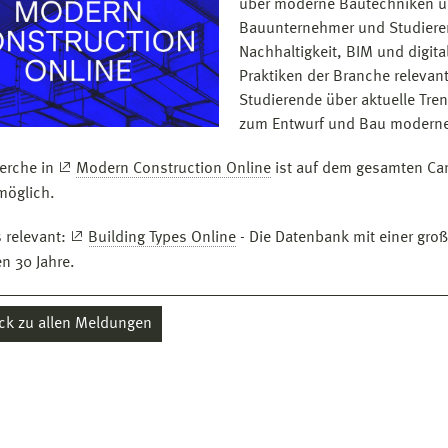
über moderne Bautechniken und
Bauunternehmer und Studieren
Nachhaltigkeit, BIM und digita
Praktiken der Branche relevan
Studierende über aktuelle Tre
zum Entwurf und Bau moderne
erche in
Modern Construction Online
ist auf dem gesamten Ca
öglich.
s relevant:
Building Types Online
- Die Datenbank mit einer groß
en 30 Jahre.
ck zu allen Meldungen