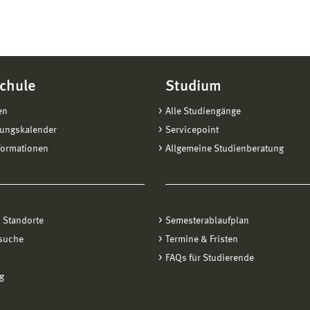
chule
Studium
en
Alle Studiengänge
tungskalender
Servicepoint
formationen
Allgemeine Studienberatung
 Standorte
Semesterablaufplan
suche
Termine & Fristen
FAQs für Studierende
g