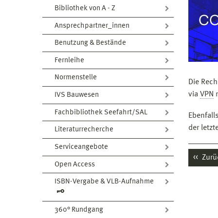
Bibliothek von A - Z
Ansprechpartner_innen
Benutzung & Bestände
Fernleihe
Normenstelle
Die Rech
via
VPN
m
IVS Bauwesen
Fachbibliothek Seefahrt/SAL
Ebenfall
der letzt
Literaturrecherche
Serviceangebote
Zurü
Open Access
ISBN-Vergabe & VLB-Aufnahme
360° Rundgang