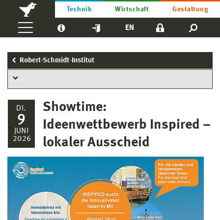
Technik
Wirtschaft
Gestaltung
EN
Robert-Schmidt-Institut
Showtime:
DI.
9
Ideenwettbewerb Inspired –
JUNI
2026
lokaler Ausscheid