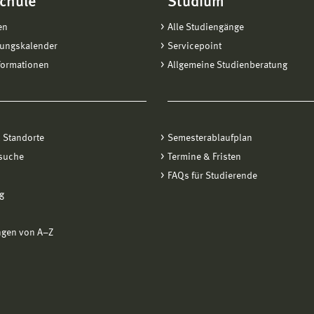
chule
Studium
en
Alle Studiengänge
tungskalender
Servicepoint
formationen
Allgemeine Studienberatung
 Standorte
Semesterablaufplan
suche
Termine & Fristen
FAQs für Studierende
g
ngen von A−Z