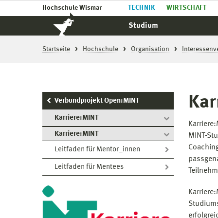
Hochschule Wismar
TECHNIK
WIRTSCHAFT
Studium
Startseite
Hochschule
Organisation
Interessenv
Kar
Verbundprojekt Open:MINT
Karriere:MINT
Karriere
Karriere:MINT
MINT-Stu
Coaching
Leitfaden für Mentor_innen
passgena
Leitfaden für Mentees
Teilnehm
Karriere
Studiums
erfolgre