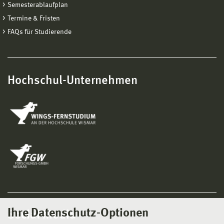
Semesterablaufplan
Termine & Fristen
FAQs für Studierende
Hochschul-Unternehmen
Ihre Datenschutz-Optionen
Social Media