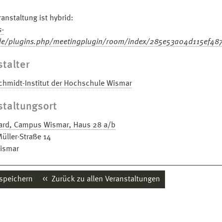
anstaltung ist hybrid:
s-
de/plugins.php/meetingplugin/room/index/285e53a04d115ef4
talter
chmidt-Institut der Hochschule Wismar
staltungsort
ard, Campus Wismar, Haus 28 a/b
Müller-Straße 14
ismar
 speichern
Zurück zu allen Veranstaltungen