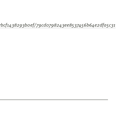
87bcf1438293b0ef/79cd0798243ee8537456b64e2dfa5c31