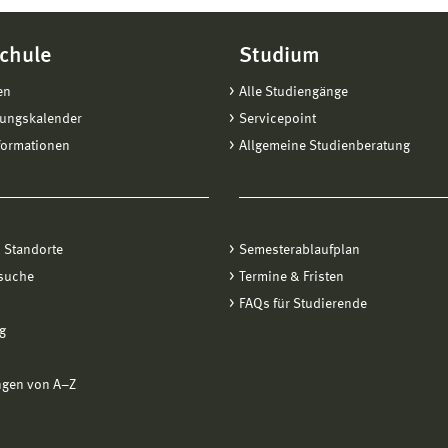
chule
Studium
en
Alle Studiengänge
tungskalender
Servicepoint
formationen
Allgemeine Studienberatung
 Standorte
Semesterablaufplan
suche
Termine & Fristen
FAQs für Studierende
g
ngen von A−Z