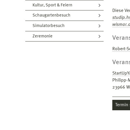
Kultur, Sport & Feiern
Diese Ver
Schaugartenbesuch
studip.h
wismar.
Simulatorbesuch
Zeremonie
Verans
Robert-S
Veran
StartUpY
Philipp-
23966
W
Termin