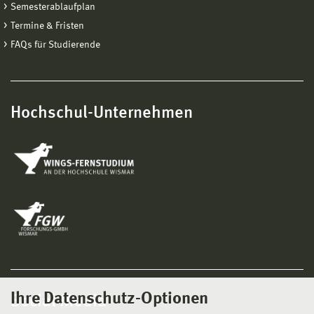
Semesterablaufplan
Termine & Fristen
FAQs für Studierende
Hochschul-Unternehmen
Ihre Datenschutz-Optionen
Social Media