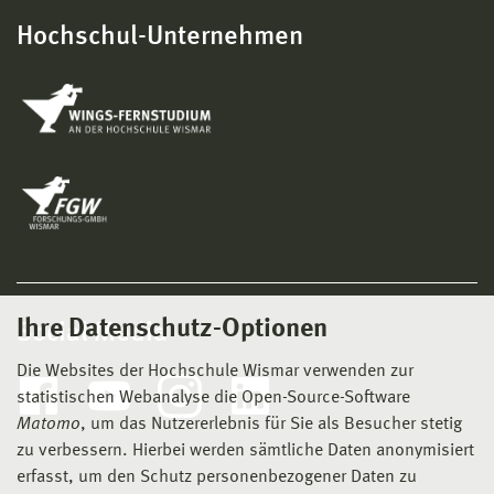
Hochschul-Unternehmen
Ihre Datenschutz-Optionen
Social Media
Die Websites der Hochschule Wismar verwenden zur
statistischen Webanalyse die Open-Source-Software
Matomo
, um das Nutzererlebnis für Sie als Besucher stetig
zu verbessern. Hierbei werden sämtliche Daten anonymisiert
erfasst, um den Schutz personenbezogener Daten zu