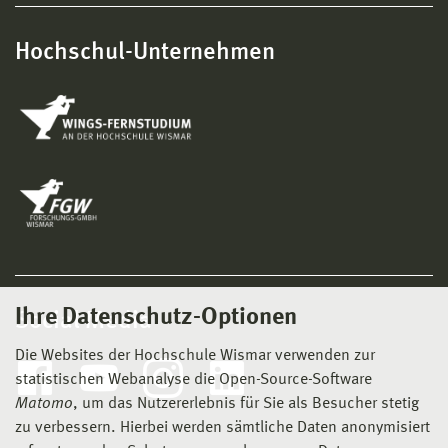
Hochschul-Unternehmen
Ihre Datenschutz-Optionen
Social Media
Die Websites der Hochschule Wismar verwenden zur
statistischen Webanalyse die Open-Source-Software
Matomo
, um das Nutzererlebnis für Sie als Besucher stetig
zu verbessern. Hierbei werden sämtliche Daten anonymisiert