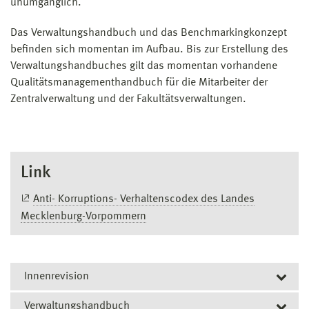
unumgänglich.
Das Verwaltungshandbuch und das Benchmarkingkonzept
befinden sich momentan im Aufbau. Bis zur Erstellung des
Verwaltungshandbuches gilt das momentan vorhandene
Qualitätsmanagementhandbuch für die Mitarbeiter der
Zentralverwaltung und der Fakultätsverwaltungen.
Link
Anti- Korruptions- Verhaltenscodex des Landes
Mecklenburg-Vorpommern
Innenrevision
Verwaltungshandbuch
Im Auftrag der Hochschulleitung nimmt die