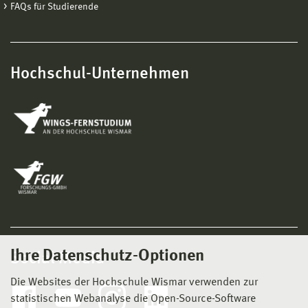
FAQs für Studierende
Hochschul-Unternehmen
Ihre Datenschutz-Optionen
Social Media
Die Websites der Hochschule Wismar verwenden zur
statistischen Webanalyse die Open-Source-Software