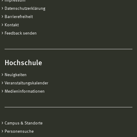
Impressum
in das Verwaltungshandbuch weiter zu leiten. Das
Organisationseinheiten.
Verwaltungshandbuch befindet sich im Intranet. Die
Datenschutzerklärung
Anmeldung erfolgt mit Ihrem gültigen Account.
Barrierefreiheit
Kontakt
Feedback senden
Hochschule
Neuigkeiten
Veranstaltungskalender
Medieninformationen
Campus & Standorte
Personensuche