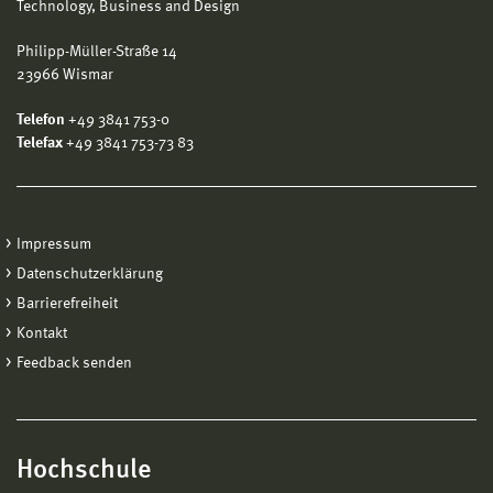
Technology, Business and Design
5. ... und geben hier den Teamcode ein und landen direkt ohne
Nachfrage im Team.
Philipp-Müller-Straße 14
23966 Wismar
Telefon
+49 3841 753-0
Telefax
+49 3841 753-73 83
Impressum
Datenschutzerklärung
Barrierefreiheit
Kontakt
Feedback senden
Hochschule