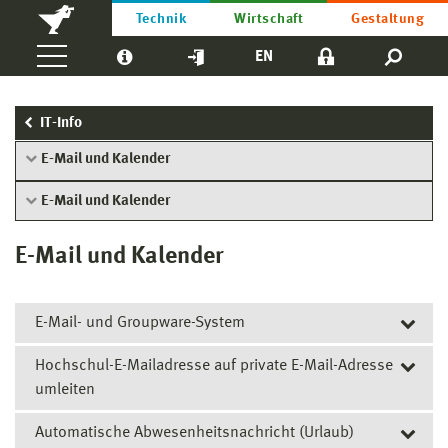
Technik
Wirtschaft
Gestaltung
EN
IT-Info
E-Mail und Kalender
E-Mail und Kalender
E-Mail und Kalender
E-Mail- und Groupware-System
Hochschul-E-Mailadresse auf private E-Mail-Adresse
Alle Stu­die­renden und Mitarbeitenden erhalten eine
umleiten
Hochschul-E-Mail-Adresse. Dieser sichere E-Mail-Dienst
wird für den hoch­schul­in­ternen Schrift­ver­kehr
Automatische Abwesenheitsnachricht (Urlaub)
Jeder Student erhält automatisch mit seinem
verwendet.