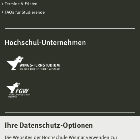
Termine & Fristen
FAQs für Studierende
Hochschul-Unternehmen
Ihre Datenschutz-Optionen
Social Media
Die Websites der Hochschule Wismar verwenden zur