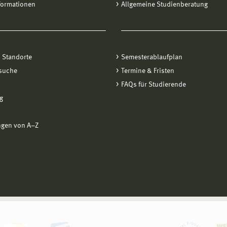
formationen
Allgemeine Studienberatung
 Standorte
Semesterablaufplan
suche
Termine & Fristen
FAQs für Studierende
g
ngen von A−Z