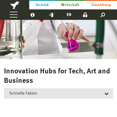
Technik
Wirtschaft
Gestaltung
EN
Innovation Hubs for Tech, Art and
Business
Schnelle Fakten
Kurztitel:
T.A.B.
Projektlaufzeit:
Sept. 2023
–
Sept. 2026