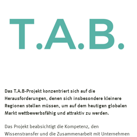
Projektbudget:
256.530 €
Forschungsschwerpunkt:
FSP 1 (seit 02/2024): Wissensgesellschaft, nachhaltige
Mobilität und Wertschöpfung in der globalen Transformation
FSP 1 (bis 01/2024): Wissensgesellschaft im globalen Wandel
– Märkte, Handel und Schiffsverkehr
Struktureinheit:
Fakultät für Wirtschaftswissenschaften
Projektleitung:
Prof. Dr. math. Gunnar Prause
Fördermittelgeber:
Europäische Union (EU - Interreg)
Das T.A.B-Projekt konzentriert sich auf die
Herausforderungen, denen sich insbesondere kleinere
Regionen stellen müssen, um auf dem heutigen globalen
Markt wettbewerbsfähig und attraktiv zu werden.
Das Projekt beabsichtigt die Kompetenz, den
Wissenstransfer und die Zusammenarbeit mit Unternehmen