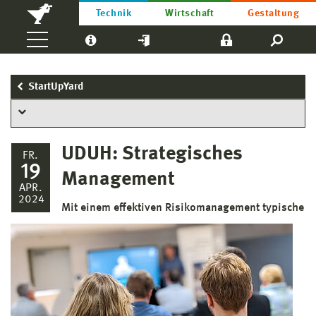
Technik
Wirtschaft
Gestaltung
StartUpYard
UDUH: Strategisches
FR.
19
Management
APR.
2024
Mit einem effektiven Risikomanagement typische