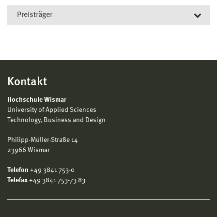
Preisträger
Seit 2008 werden gemeinsam vom AStA und StuPA
sowie vom Rektorat jährlich maximal fünf Studierende
mit je 500 Euro ausgezeichnet, die sich im
vorangegangenen Jahr besonders für die Belange der
Kontakt
Studierenden eingesetzt hat.
Hochschule Wismar
2025
University of Applied Sciences
Marc Joseph Arpon, Leon Gehrmann, Mirjam Löding,
Technology, Business and Design
Aljoscha Schmidt, Matti Elias Vollstädt
Philipp-Müller-Straße 14
23966 Wismar
2024
Tim Lucas Corleis, Mandy Kaden, Paul Pontow, Marlin
Telefon
+49 3841 753-0
Sleeboom und Mia-Fine Pfeifer sowie Sascha Zufelde
Telefax
+49 3841 753-73 83
2023
Anna Dahlke, Wilhelm Maß und Jorge Schatz