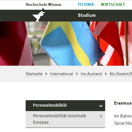
Hochschule Wismar
TECHNIK
WIRTSCHAFT
Studium
Startseite
International
Ins Ausland
Als Dozent/M
Erasmus+
Personalmobilität
Personalmobilität innerhalb
Im Rahme
Europas
Sprachku