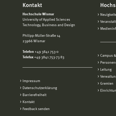
hierzu
Kontakt
Hochs
Kur
Auslan
nachha
Leb
sparsa
erfüll
Di
Hochschule Wismar
Neuigkeit
- ggf.
University of Applied Sciences
2) Tei
Ko
Veranstal
Di
Technology, Business and Design
- Haft
Medienin
Pr
nachh
Staff 
Philipp-Müller-Straße 14
Ko
kosten
- Vers
Ein
23966 Wismar
könne
* für 
Rückfa
- Lebe
Telefon
+49 3841 753-0
Eine g
Campus &
Telefax
+49 3841 753-73 83
Mit de
(gem
week-
Für al
Personen
Berück
aufgen
Leitung
1
der Pr
Teilna
unter 
elektr
Verwaltun
Impressum
1
Gremien
3) Ind
Datenschutzerklärung
Einrichtu
5
Barrierefreiheit
Wenn S
kennen
Kontakt
2
sprech
Feedback senden
Möglic
30