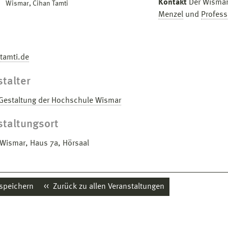
Kontakt
Der Wismar
Wismar, Cihan Tamti
Menzel
und
Profess
tamti.de
talter
 Gestaltung der Hochschule Wismar
staltungsort
ismar, Haus 7a, Hörsaal
 speichern
Zurück zu allen Veranstaltungen