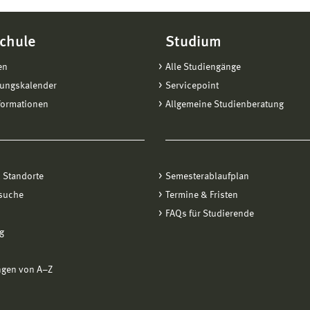
chule
Studium
en
Alle Studiengänge
tungskalender
Servicepoint
formationen
Allgemeine Studienberatung
 Standorte
Semesterablaufplan
suche
Termine & Fristen
FAQs für Studierende
g
ngen von A−Z