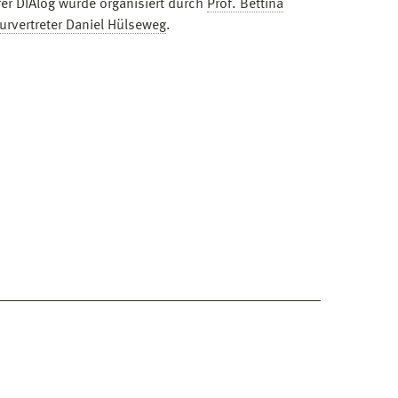
er DIAlog wurde organisiert durch
Prof. Bettina
urvertreter Daniel Hülseweg
.