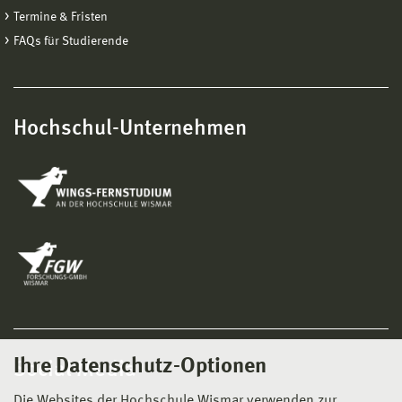
Termine & Fristen
FAQs für Studierende
Hochschul-Unternehmen
Ihre Datenschutz-Optionen
Social Media
Die Websites der Hochschule Wismar verwenden zur