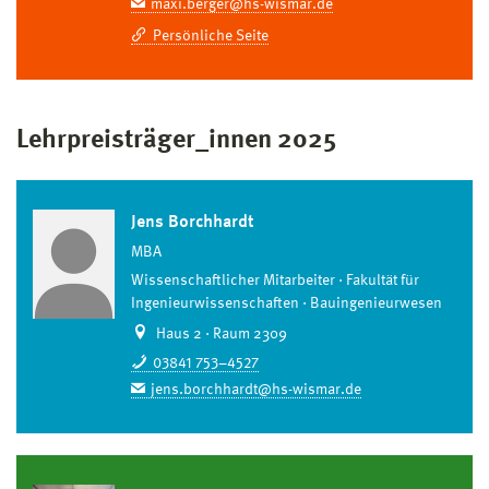
maxi.berger@hs-wismar.de
Persönliche Seite
Lehrpreisträger_innen 2025
Jens Borchhardt
MBA
Wissenschaftlicher Mitarbeiter
Fakultät für
Ingenieurwissenschaften
Bauingenieurwesen
Haus 2 · Raum 2309
03841 753–4527
jens.borchhardt@hs-wismar.de