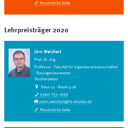
Persönliche Seite
Lehrpreisträger 2020
Jörn Weichert
Prof. Dr.-Ing.
Professor
Fakultät für Ingenieurwissenschaften
Bauingenieurwesen
Studiendekan
Haus 22 · Raum 3.06
03841 753–7490
joern.weichert@hs-wismar.de
Persönliche Seite