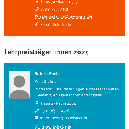
Haus 7a · Raum 1.303
03841 753–7352
sabrina.lampe@hs-wismar.de
Persönliche Seite
Lehrpreisträger_innen 2024
Robert Peetz
Prof. Dr. iur.
Professor
Fakultät für Ingenieurwissenschaften
Seefahrt, Anlagentechnik und Logistik
Haus 2 · Raum 2404
0381 9698–4516
robert.peetz@hs-wismar.de
Persönliche Seite