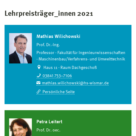
Lehrpreisträger_innen 2021
Mathias Wilichowski
Prof. Dr.-Ing.
Professor
Fakultät für Ingenieurwissenschaften
Maschinenbau/Verfahrens- und Umwelttechnik
Haus 11 · Raum Dachgeschoß
03841 753–7106
mathias.wilichowski@hs-wismar.de
Persönliche Seite
Petra Leitert
Prof. Dr. oec.