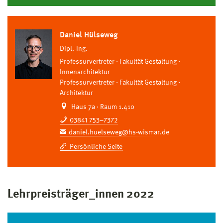
Daniel Hülseweg
Dipl.-Ing.
Professurvertreter
Fakultät Gestaltung
Innenarchitektur
Professurvertreter
Fakultät Gestaltung
Architektur
Haus 7a · Raum 1.410
03841 753–7372
daniel.huelseweg@hs-wismar.de
Persönliche Seite
Lehrpreisträger_innen 2022