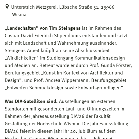
Unterstrich Metzgerei, Lübsche Straße 51, 23966
Wismar
„Landschaften” von Tim Steingens
ist im Rahmen des
Caspar-David-Friedrich-Stipendiums entstanden und setzt
sich mit Landschaft und Wahrnehmung auseinander.
Steingens Arbeit knüpft an seine Abschlussarbeit
„Wirklichkeiten" im Studiengang Kommunikationsdesign
und Medien an. Betreut wurde er durch Prof. Gunda Förster,
Berufungsgebiet „Kunst im Kontext von Architektur und
Design”, und Prof. Andrea Wippermann, Berufungsgebiet
„Entwerfen Schmuckdesign sowie Entwurfsgrundlagen”.
Was DIA-Satelliten sind.
Ausstellungen an externen
Standorten mit gesonderten Lauf- und Öffnungszeiten im
Rahmen der Jahresausstellung DIA'26 der Fakultät
Gestaltung der Hochschule Wismar. Die Jahresausstellung
DIA'26 feiert in diesem Jahr ihr 20. Jubiläum auf dem
Hochschul-Campus Wismar vom 3. bis 5. Juli 2026.