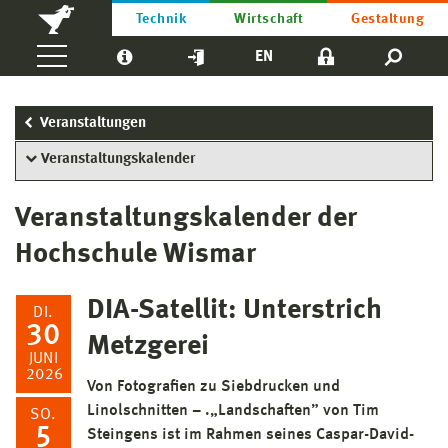
Technik
Wirtschaft
Gestaltung
EN
Veranstaltungen
Veranstaltungskalender
Veranstaltungskalender der
Hochschule Wismar
DIA-Satellit: Unterstrich
DI.
30
Metzgerei
JUNI
2026
Von Fotografien zu Siebdrucken und
Linolschnitten – .„Landschaften” von Tim
SO.
5
Steingens ist im Rahmen seines Caspar-David-