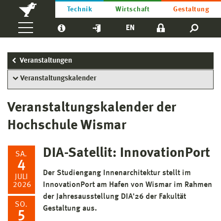
Technik
Wirtschaft
Gestaltung
EN
Veranstaltungen
Veranstaltungskalender
Veranstaltungskalender der
Hochschule Wismar
DIA-Satellit: InnovationPort
SA.
4
Der Studiengang Innenarchitektur stellt im
JULI
2026
InnovationPort am Hafen von Wismar im Rahmen
der Jahresausstellung DIA'26 der Fakultät
SO.
Gestaltung aus.
5