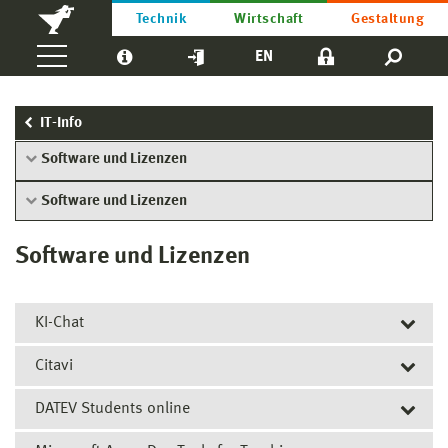
Technik
Wirtschaft
Gestaltung
EN
IT-Info
Software und Lizenzen
Software und Lizenzen
Software und Lizenzen
KI-Chat
Citavi
Alle Hochschulangehörigen der Hochschule Wismar
haben die Möglichkeit, ein datenschutzkonformes Open
DATEV Students online
Als Literaturverwaltungs- und Rechercheprogramm steht
Source KI-Chat-Programm mit unterschiedlichen LLMs
den Studierenden und Mitarbeitenden die Software
zu verwenden.