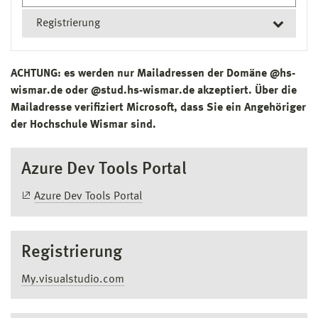
Registrierung
Besuchen Sie die Webseite
ACHTUNG: es werden nur Mailadressen der Domäne @hs-
My.visualstudio.com
.
wismar.de oder @stud.hs-wismar.de akzeptiert. Über die
Verwenden Sie hierbei bitte den Chrome-,
Mailadresse verifiziert Microsoft, dass Sie ein Angehöriger
Firefox- oder Edge-Browser im Privaten Modus
der Hochschule Wismar sind.
(UMSCHALT+STRG+P).
In der Anmeldemaske klicken Sie auf "Create
Azure Dev Tools Portal
one"/"Konto erstellen" um ein neues
Persönliches Konto
zu erstellen. Geben Sie Ihre
Azure Dev Tools Portal
E-Mail-Adresse der Hochschule Wismar ein und
vergeben sich ein entsprechendes Kennwort
Nachdem Sie Ihr Microsoft Konto erstellt haben,
Registrierung
loggen Sie sich bitte auf der Webseite ein:
https://signup.azure.com/studentverification?
My.visualstudio.com
offerType=3
Falls hier eine Abfrage kommt, ob Ihr Konto ein